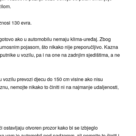
ilom.
znosi 130 evra.
ogotovo ako u automobilu nemaju klima-uređaj. Zbog
igurnosnim pojasom, što nikako nije preporučljivo. Kazna
 putnike u vozilu, pa i na one na zadnjim sjedištima, a ne
u vozilu prevozi djecu do 150 cm visine ako nisu
nu, nemojte nikako to činiti ni na najmanje udaljenosti,
 ostavljaju otvoren prozor kako bi se izbjeglo
ko vam je automobil pod nadzorom, ali nemojte to činiti i