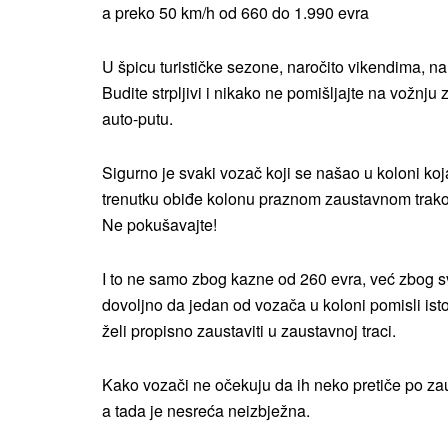
a preko 50 km/h od 660 do 1.990 evra
U špicu turističke sezone, naročito vikendima, na 
Budite strpljivi i nikako ne pomišljajte na vožnju
auto-putu.
Sigurno je svaki vozač koji se našao u koloni koja
trenutku obiđe kolonu praznom zaustavnom trakom,
Ne pokušavajte!
I to ne samo zbog kazne od 260 evra, već zbog svo
dovoljno da jedan od vozača u koloni pomisli isto 
želi propisno zaustaviti u zaustavnoj traci.
Kako vozači ne očekuju da ih neko pretiče po zaus
a tada je nesreća neizbježna.