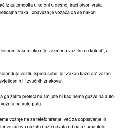
 iz automobila u koloni u desnoj traci otvori vrata
preticajna traka i obaveza je vozača da se nakon
desnom trakom ako nije zakrčena vozilima u koloni“, a
ablenduje vozilu ispred sebe, jer Zakon kaže da“ vozač
vjetlosnih ili zvučnih znakova“.
a ga želite preteći ne smijete ni kad nema gužve na auto-
 vožnju na auto-putu.
jeme vožnje ne za telefoniranje, već za dopisivanje ili
e jer vozačevu pažnju duže odvaja od puta i umanjuje