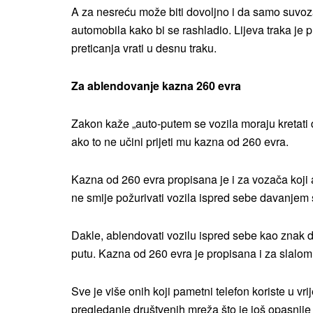
A za nesreću može biti dovoljno i da samo suvozač
automobila kako bi se rashladio. Lijeva traka je 
preticanja vrati u desnu traku.
Za ablendovanje kazna 260 evra
Zakon kaže „auto-putem se vozila moraju kretati 
ako to ne učini prijeti mu kazna od 260 evra.
Kazna od 260 evra propisana je i za vozača koji 
ne smije požurivati vozila ispred sebe davanjem s
Dakle, ablendovati vozilu ispred sebe kao znak d
putu. Kazna od 260 evra je propisana i za slalom
Sve je više onih koji pametni telefon koriste u vri
pregledanje društvenih mreža što je još opasnij