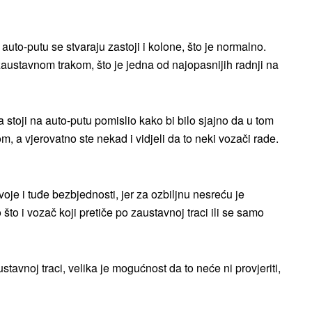
auto-putu se stvaraju zastoji i kolone, što je normalno.
 zaustavnom trakom, što je jedna od najopasnijih radnji na
 stoji na auto-putu pomislio kako bi bilo sjajno da u tom
 a vjerovatno ste nekad i vidjeli da to neki vozači rade.
je i tuđe bezbjednosti, jer za ozbiljnu nesreću je
što i vozač koji pretiče po zaustavnoj traci ili se samo
tavnoj traci, velika je mogućnost da to neće ni provjeriti,