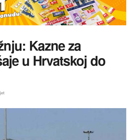
ažnju: Kazne za
aje u Hrvatskoj do
jet