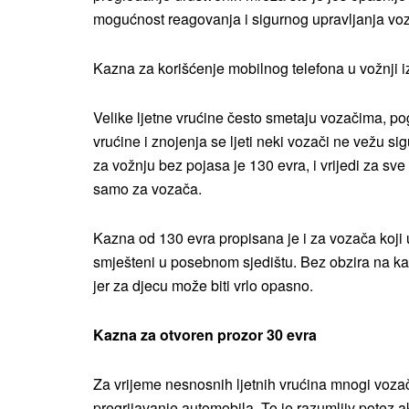
mogućnost reagovanja i sigurnog upravljanja voz
Kazna za korišćenje mobilnog telefona u vožnji i
Velike ljetne vrućine često smetaju vozačima, p
vrućine i znojenja se ljeti neki vozači ne vežu s
za vožnju bez pojasa je 130 evra, i vrijedi za sve
samo za vozača.
Kazna od 130 evra propisana je i za vozača koji 
smješteni u posebnom sjedištu. Bez obzira na kaz
jer za djecu može biti vrlo opasno.
Kazna za otvoren prozor 30 evra
Za vrijeme nesnosnih ljetnih vrućina mnogi vozači
pregrijavanje automobila. To je razumljiv potez a