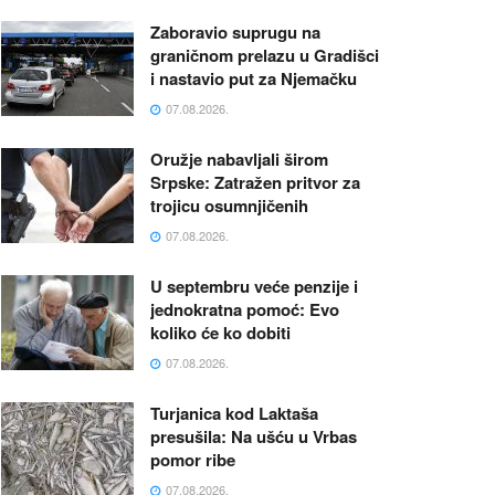
Zaboravio suprugu na
graničnom prelazu u Gradišci
i nastavio put za Njemačku
07.08.2026.
Oružje nabavljali širom
Srpske: Zatražen pritvor za
trojicu osumnjičenih
07.08.2026.
U septembru veće penzije i
jednokratna pomoć: Evo
koliko će ko dobiti
07.08.2026.
Turjanica kod Laktaša
presušila: Na ušću u Vrbas
pomor ribe
07.08.2026.