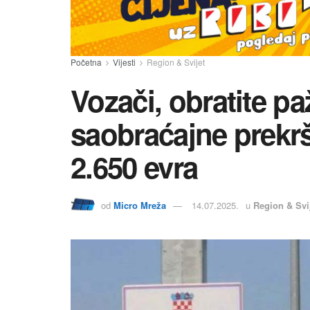
Početna
Vijesti
Region & Svijet
Vozači, obratite p
saobraćajne prekrš
2.650 evra
od
Micro Mreža
14.07.2025.
u
Region & Svi