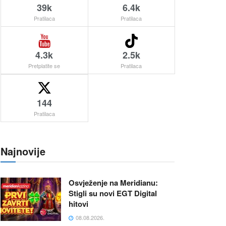
39k
6.4k
Pratilaca
Pratilaca
4.3k
2.5k
Pretplatite se
Pratilaca
144
Pratilaca
Najnovije
Osvježenje na Meridianu:
Stigli su novi EGT Digital
hitovi
08.08.2026.