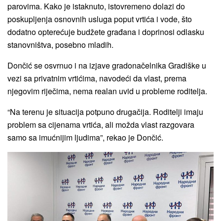
parovima. Kako je istaknuto, istovremeno dolazi do
poskupljenja osnovnih usluga poput vrtića i vode, što
dodatno opterećuje budžete građana i doprinosi odlasku
stanovništva, posebno mladih.
Dončić se osvrnuo i na izjave gradonačelnika Gradiške u
vezi sa privatnim vrtićima, navodeći da vlast, prema
njegovim riječima, nema realan uvid u probleme roditelja.
“Na terenu je situacija potpuno drugačija. Roditelji imaju
problem sa cijenama vrtića, ali možda vlast razgovara
samo sa imućnijim ljudima”, rekao je Dončić.