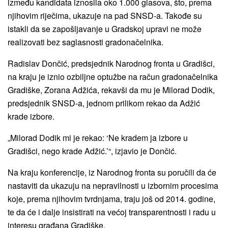
između kandidata iznosila oko 1.000 glasova, što, prema
njihovim riječima, ukazuje na pad SNSD-a. Takođe su
istakli da se zapošljavanje u Gradskoj upravi ne može
realizovati bez saglasnosti gradonačelnika.
Radislav Dončić, predsjednik Narodnog fronta u Gradišci,
na kraju je iznio ozbiljne optužbe na račun gradonačelnika
Gradiške, Zorana Adžića, rekavši da mu je Milorad Dodik,
predsjednik SNSD-a, jednom prilikom rekao da Adžić
krade izbore.
„Milorad Dodik mi je rekao: ‘Ne kradem ja izbore u
Gradišci, nego krade Adžić.’“, izjavio je Dončić.
Na kraju konferencije, iz Narodnog fronta su poručili da će
nastaviti da ukazuju na nepravilnosti u izbornim procesima
koje, prema njihovim tvrdnjama, traju još od 2014. godine,
te da će i dalje insistirati na većoj transparentnosti i radu u
interesu građana Gradiške.