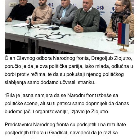
Član Glavnog odbora Narodnog fronta, Dragoljub Zlojutro,
poručio je da je ova politička partija, iako mlada, odlučna u
borbi protiv režima, te da su pokušaji njenog političkog
slabljenja samo dodatno učvrstili stranku.
“Bila je jasna namjera da se Narodni front izbriše sa
političke scene, ali su ti pritisci samo doprinijeli da danas
budemo jači i organizovaniji”, izjavio je Zlojutro.
Predstavnici Narodnog fronta su podsjetili i na rezultate
posljednjih izbora u Gradišci, navodeći da je razlika