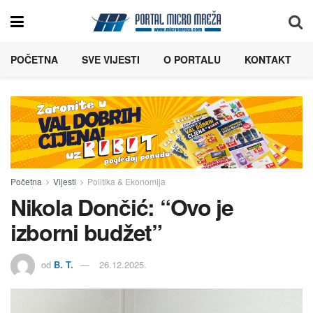
POČETNA
SVE VIJESTI
O PORTALU
KONTAKT
Početna
Vijesti
Politika & Ekonomija
Nikola Dončić: “Ovo je
izborni budžet”
od
B. T.
26.12.2025.