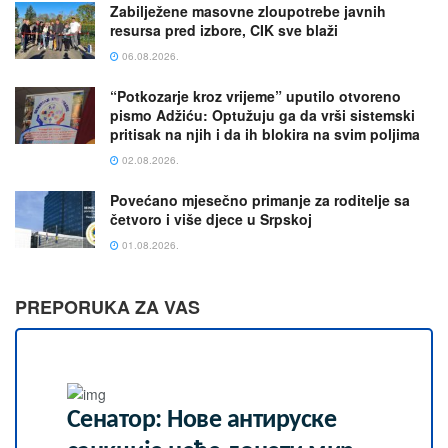
Zabilježene masovne zloupotrebe javnih
resursa pred izbore, CIK sve blaži
06.08.2026.
“Potkozarje kroz vrijeme” uputilo otvoreno
pismo Adžiću: Optužuju ga da vrši sistemski
pritisak na njih i da ih blokira na svim poljima
02.08.2026.
Povećano mjesečno primanje za roditelje sa
četvoro i više djece u Srpskoj
01.08.2026.
PREPORUKA ZA VAS
Сенатор: Нове антируске