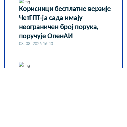
Корисници бесплатне верзије
ЧетГПТ-ја сада имају
неограничен број порука,
поручује ОпенАИ
08. 08. 2026 16:43
Сазнања „Политике”: Црна Гора
следећа у војном савезу
Загреба, Тиране и Приштине
07. 08. 2026 09:14