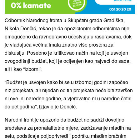
Odbornik Narodnog fronta u Skupštini grada Gradiška,
Nikola Dončić, rekao je da opozicionim odbornicima nije
omogućeno da ravnopravno učestvuju u raspravama, dok
je vladajuća većina imala znatno više prostora za
diskusiju. Posebno je kritikovao način na koji je usvojen
ovogodišnji budžet, koji je ocijenjen kao najveći do sada,
ali i kao “izborni”.
“Budžet je usvojen kako bi se u izbornoj godini započeo
niz projekata, ali nijedan od tih projekata neće biti završen
ni ove, ni naredne godine, a vjerovatno ni u naredne četiri
do pet godina”, izjavio je Dončić.
Narodni front je upozorio da budžet ne sadrži dovoljno
sredstava za pronatalitetne mjere, zadržavanje mladih na
selu, podsticaje poljoprivredi i podršku mladim bračnim