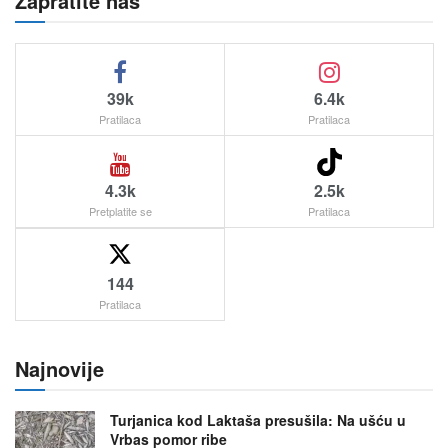
Zapratite nas
39k
6.4k
Pratilaca
Pratilaca
4.3k
2.5k
Pretplatite se
Pratilaca
144
Pratilaca
Najnovije
Turjanica kod Laktaša presušila: Na ušću u
Vrbas pomor ribe