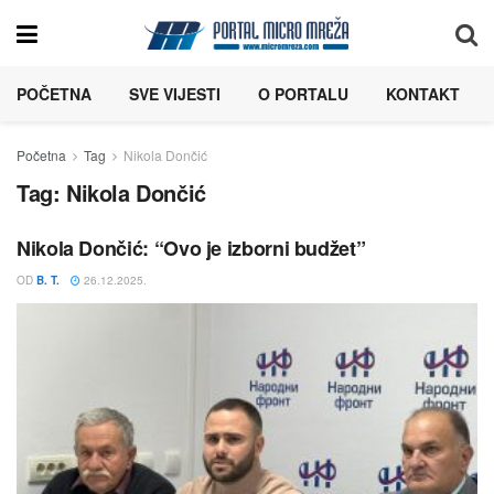
POČETNA
SVE VIJESTI
O PORTALU
KONTAKT
Početna
Tag
Nikola Dončić
Tag:
Nikola Dončić
Nikola Dončić: “Ovo je izborni budžet”
OD
B. T.
26.12.2025.