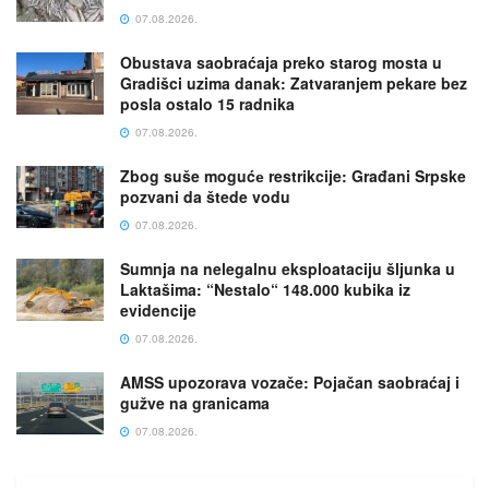
07.08.2026.
Obustava saobraćaja preko starog mosta u
Gradišci uzima danak: Zatvaranjem pekare bez
posla ostalo 15 radnika
07.08.2026.
Zbog suše mogućе restrikcije: Građani Srpske
pozvani da štede vodu
07.08.2026.
Sumnja na nelegalnu eksploataciju šljunka u
Laktašima: “Nestalo“ 148.000 kubika iz
evidencije
07.08.2026.
AMSS upozorava vozače: Pojačan saobraćaj i
gužve na granicama
07.08.2026.