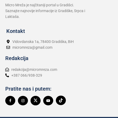
Micro Mreža je najčitaniji portal u Gradišci.
Saznajte najnovije informacije iz Gradiške, Srpca i
Laktaša.
Kontakt
Vidovdanska 1a, 78400 Gradiška, BiH
micromreza@gmail.com
Redakcija
redakcija@micromreza.com
+387 066/938-329
Pratite nas i putem: