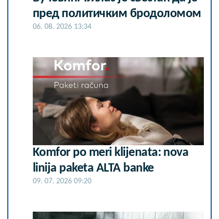
пред политичким бродоломом
06. 08. 2026 13:34
Komfor po meri klijenata: nova
linija paketa ALTA banke
09. 07. 2026 09:20