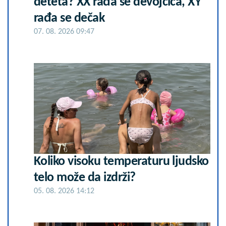
deteta? XX rađa se devojčica, XY
rađa se dečak
07. 08. 2026 09:47
Koliko visoku temperaturu ljudsko
telo može da izdrži?
05. 08. 2026 14:12