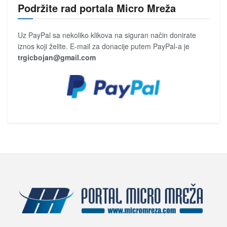
Podržite rad portala Micro Mreža
Uz PayPal sa nekoliko klikova na siguran način donirate
iznos koji želite. E-mail za donacije putem PayPal-a je
trgicbojan@gmail.com