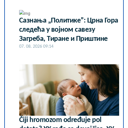
Сазнања „Политике”: Црна Гора
следећа у војном савезу
Загреба, Тиране и Приштине
07. 08. 2026 09:14
Čiji hromozom određuje pol