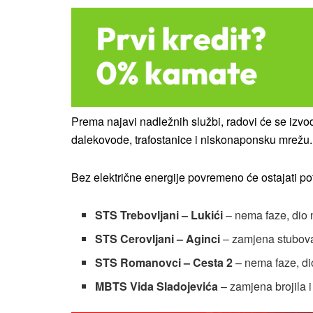
Prema najavi nadležnih službi, radovi će se izvo
dalekovode, trafostanice i niskonaponsku mrežu.
Bez električne energije povremeno će ostajati pot
STS Trebovljani – Lukići
– nema faze, dio 
STS Cerovljani – Aginci
– zamjena stubova,
STS Romanovci – Cesta 2
– nema faze, d
MBTS Vida Sladojevića
– zamjena brojila i