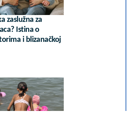
ka zaslužna za
aca? Istina o
orima i blizanačkoj
 temperaturu ljudsko