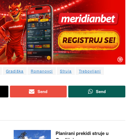
Gradiška
Romanovci
Struja
Trebovljani
Send
Send
Planirani prekidi struje u