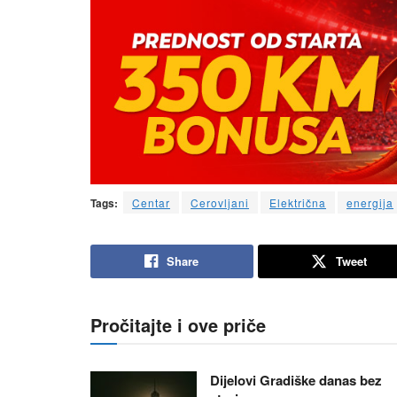
Tags:
Centar
Cerovljani
Električna
energija
Share
Tweet
Pročitajte i ove priče
Dijelovi Gradiške danas bez