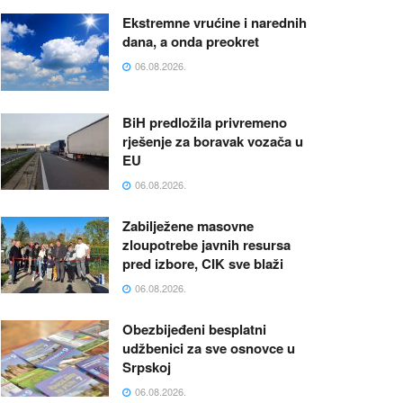
Ekstremne vrućine i narednih
dana, a onda preokret
06.08.2026.
BiH predložila privremeno
rješenje za boravak vozača u
EU
06.08.2026.
Zabilježene masovne
zloupotrebe javnih resursa
pred izbore, CIK sve blaži
06.08.2026.
Obezbijeđeni besplatni
udžbenici za sve osnovce u
Srpskoj
06.08.2026.