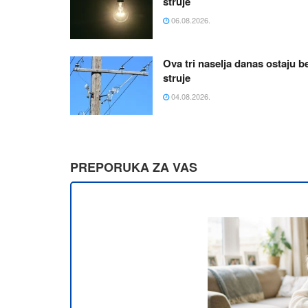
struje
06.08.2026.
Ova tri naselja danas ostaju b
struje
04.08.2026.
PREPORUKA ZA VAS