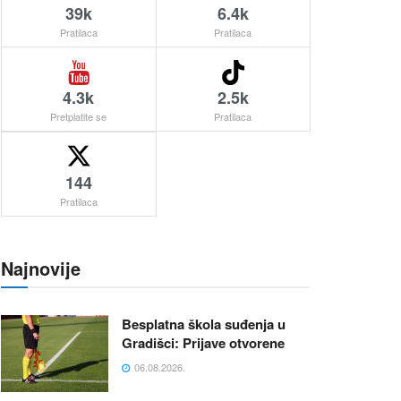
39k
6.4k
Pratilaca
Pratilaca
4.3k
2.5k
Pretplatite se
Pratilaca
144
Pratilaca
Najnovije
Besplatna škola suđenja u
Gradišci: Prijave otvorene
06.08.2026.