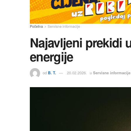
Početna
Servisne informacije
Najavljeni prekidi 
energije
od
B. T.
20.02.2026.
u
Servisne informacije