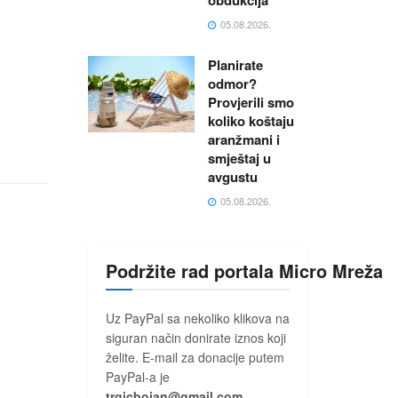
obdukcija
05.08.2026.
Planirate
odmor?
Provjerili smo
koliko koštaju
aranžmani i
smještaj u
avgustu
05.08.2026.
Podržite rad portala Micro Mreža
Uz PayPal sa nekoliko klikova na
siguran način donirate iznos koji
želite. E-mail za donacije putem
PayPal-a je
trgicbojan@gmail.com