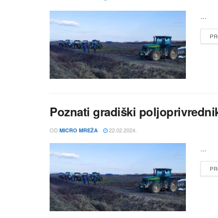
...
PR
Poznati gradiški poljoprivredni
OD
22.02.2024.
MICRO MREŽA
...
PR