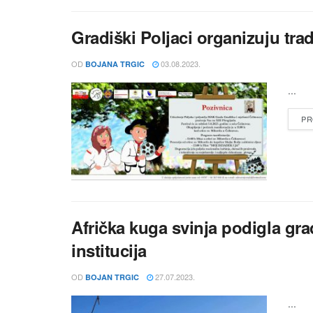
Gradiški Poljaci organizuju tra
OD
03.08.2023.
BOJANA TRGIC
...
PR
Afrička kuga svinja podigla gra
institucija
OD
27.07.2023.
BOJAN TRGIC
...