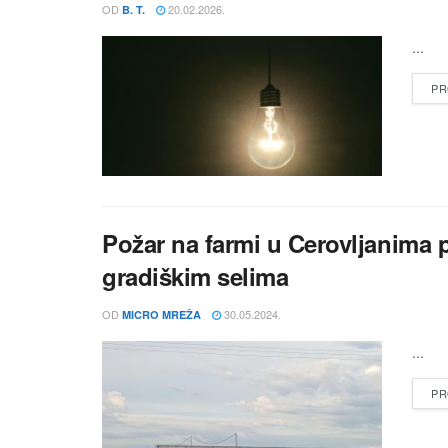
OD
20.02.2026.
B. T.
...
PR
Požar na farmi u Cerovljanima 
gradiškim selima
OD
30.05.2024.
MICRO MREŽA
...
PR