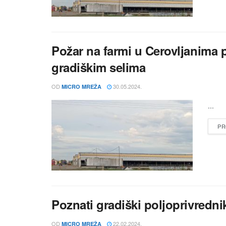
Požar na farmi u Cerovljanima 
gradiškim selima
OD
30.05.2024.
MICRO MREŽA
...
PR
Poznati gradiški poljoprivredni
OD
22.02.2024.
MICRO MREŽA