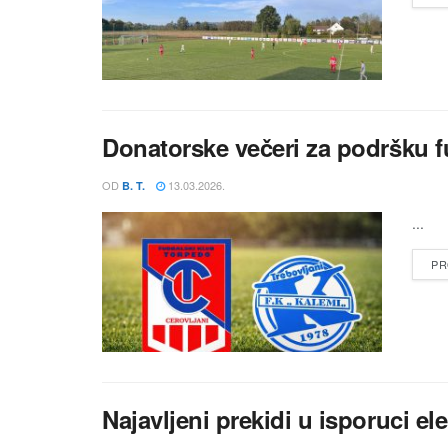
Donatorske večeri za podršku 
OD
13.03.2026.
B. T.
...
PR
Najavljeni prekidi u isporuci el