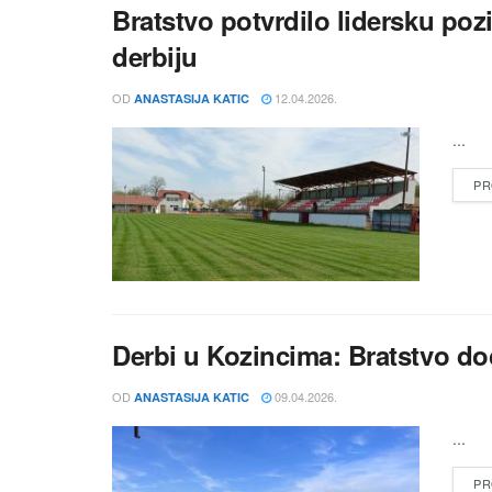
Bratstvo potvrdilo lidersku poz
derbiju
OD
12.04.2026.
ANASTASIJA KATIC
...
PR
Derbi u Kozincima: Bratstvo d
OD
09.04.2026.
ANASTASIJA KATIC
...
PR