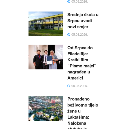
05.08.2026.
Srednja škola u
Srpcu uvodi
novi smjer
05.08.2026.
Od Srpca do
Filadelfije:
Kratki film
“Pismo majci”
nagrađen u
Americi
05.08.2026.
Pronađeno
beživotno tijelo
žene u
Laktašima:
Naložena