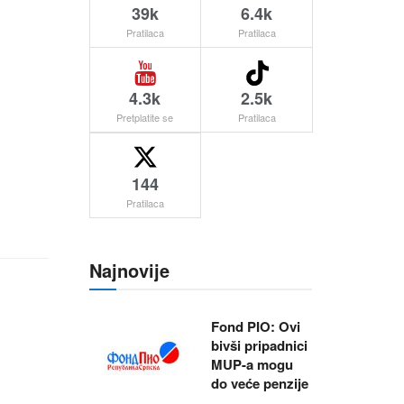
39k
6.4k
Pratilaca
Pratilaca
4.3k
2.5k
Pretplatite se
Pratilaca
144
Pratilaca
Najnovije
Fond PIO: Ovi
bivši pripadnici
MUP-a mogu
do veće penzije